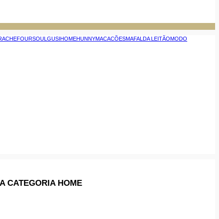
RACHE
FOURSOUL
GUSI
HOME
HUNNY
MACACÕES
MAFALDA LEITÃO
MODO
DA CATEGORIA HOME