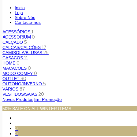
Inicio
Loja
Sobre Nós
Contacte-nos
1
ACESSÓRIOS
ACESSORIUM
0
5
CALÇADO
17
CALÇAS/CALÇÕES
25
CAMISOLA/BLUSAS
11
CASACOS
0
HOME
0
MACACÕES
0
MODO COMFY
30
OUTLET
5
OUTONO/INVERNO
87
VÁRIOS
20
VESTIDOS/SAIAS
Novos Produtos
Em Promoção
50% SALE ON ALL WINTER ITEMS
0
0