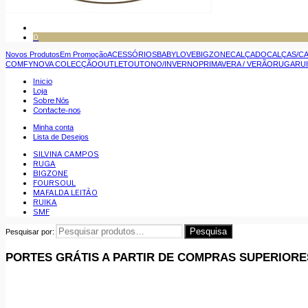
0
Novos Produtos
Em Promoção
ACESSÓRIOS
BABYLOVE
BIGZONE
CALÇADO
CALÇAS/C
COMFY
NOVA COLECÇÃO
OUTLET
OUTONO/INVERNO
PRIMAVERA / VERÃO
RUGA
RU
Inicio
Loja
Sobre Nós
Contacte-nos
Minha conta
Lista de Desejos
SILVINA CAMPOS
RUGA
BIGZONE
FOURSOUL
MAFALDA LEITÃO
RUIKA
SMF
Pesquisa
Pesquisar por:
PORTES GRÁTIS A PARTIR DE COMPRAS SUPERIORE