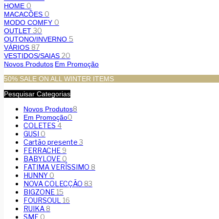
0
HOME
0
MACACÕES
0
MODO COMFY
30
OUTLET
5
OUTONO/INVERNO
87
VÁRIOS
20
VESTIDOS/SAIAS
Novos Produtos
Em Promoção
50% SALE ON ALL WINTER ITEMS
Pesquisar Categorias
8
Novos Produtos
0
Em Promoção
COLETES
4
GUSI
0
Cartão presente
3
FERRACHE
9
BABYLOVE
0
FATIMA VERÍSSIMO
8
HUNNY
0
NOVA COLECÇÃO
83
BIGZONE
15
FOURSOUL
16
RUIKA
8
SMF
0