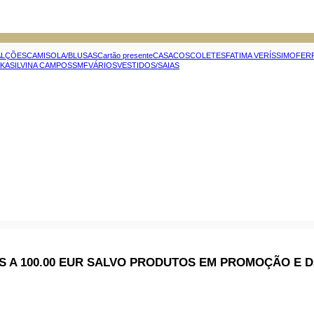
ALÇÕES
CAMISOLA/BLUSAS
Cartão presente
CASACOS
COLETES
FATIMA VERÍSSIMO
FER
IKA
SILVINA CAMPOS
SMF
VÁRIOS
VESTIDOS/SAIAS
S A 100.00 EUR SALVO PRODUTOS EM PROMOÇÃO E 