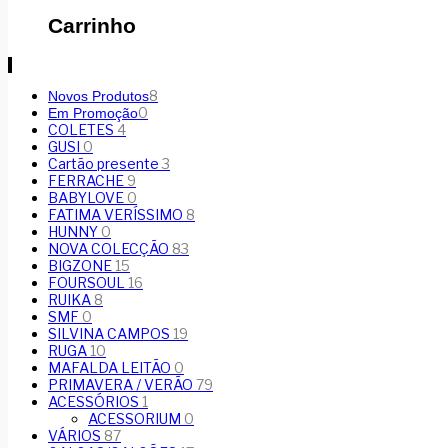
Carrinho
8
Novos Produtos
0
Em Promoção
COLETES
4
GUSI
0
Cartão presente
3
FERRACHE
9
BABYLOVE
0
FATIMA VERÍSSIMO
8
HUNNY
0
NOVA COLECÇÃO
83
BIGZONE
15
FOURSOUL
16
RUIKA
8
SMF
0
SILVINA CAMPOS
19
RUGA
10
MAFALDA LEITÃO
0
PRIMAVERA / VERÃO
79
ACESSÓRIOS
1
ACESSORIUM
0
VÁRIOS
87