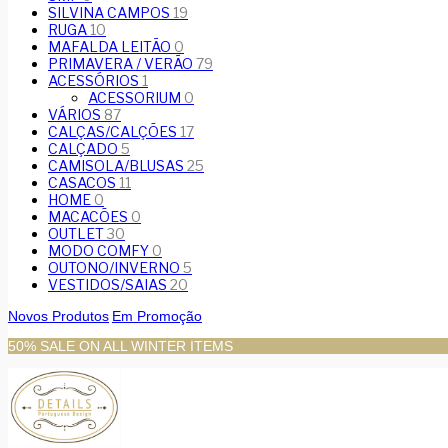
SILVINA CAMPOS
19
RUGA
10
MAFALDA LEITÃO
0
PRIMAVERA / VERÃO
79
ACESSÓRIOS
1
ACESSORIUM
0
VÁRIOS
87
CALÇAS/CALÇÕES
17
CALÇADO
5
CAMISOLA/BLUSAS
25
CASACOS
11
HOME
0
MACACÕES
0
OUTLET
30
MODO COMFY
0
OUTONO/INVERNO
5
VESTIDOS/SAIAS
20
Novos Produtos
Em Promoção
50% SALE ON ALL WINTER ITEMS