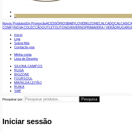
0
Novos Produtos
Em Promoção
ACESSÓRIOS
BABYLOVE
BIGZONE
CALÇADO
CALÇAS/C
COMFY
NOVA COLECÇÃO
OUTLET
OUTONO/INVERNO
PRIMAVERA / VERÃO
RUGA
RU
Inicio
Loja
Sobre Nós
Contacte-nos
Minha conta
Lista de Desejos
SILVINA CAMPOS
RUGA
BIGZONE
FOURSOUL
MAFALDA LEITÃO
RUIKA
SMF
Pesquisa
Pesquisar por:
Iniciar sessão