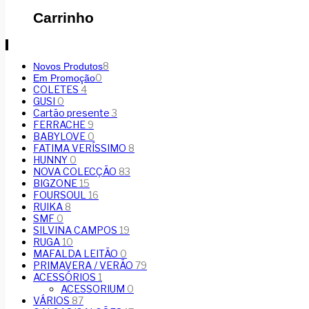
Carrinho
8
Novos Produtos
0
Em Promoção
COLETES
4
GUSI
0
Cartão presente
3
FERRACHE
9
BABYLOVE
0
FATIMA VERÍSSIMO
8
HUNNY
0
NOVA COLECÇÃO
83
BIGZONE
15
FOURSOUL
16
RUIKA
8
SMF
0
SILVINA CAMPOS
19
RUGA
10
MAFALDA LEITÃO
0
PRIMAVERA / VERÃO
79
ACESSÓRIOS
1
ACESSORIUM
0
VÁRIOS
87