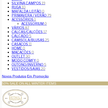
SILVINA CAMPOS
19
RUGA
10
MAFALDA LEITÃO
0
PRIMAVERA / VERÃO
79
ACESSÓRIOS
1
ACESSORIUM
0
VÁRIOS
87
CALÇAS/CALÇÕES
17
CALÇADO
5
CAMISOLA/BLUSAS
25
CASACOS
11
HOME
0
MACACÕES
0
OUTLET
30
MODO COMFY
0
OUTONO/INVERNO
5
VESTIDOS/SAIAS
20
Novos Produtos
Em Promoção
50% SALE ON ALL WINTER ITEMS