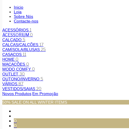
Inicio
Loja
Sobre Nós
Contacte-nos
1
ACESSÓRIOS
ACESSORIUM
0
5
CALÇADO
17
CALÇAS/CALÇÕES
25
CAMISOLA/BLUSAS
11
CASACOS
0
HOME
0
MACACÕES
0
MODO COMFY
30
OUTLET
5
OUTONO/INVERNO
87
VÁRIOS
20
VESTIDOS/SAIAS
Novos Produtos
Em Promoção
50% SALE ON ALL WINTER ITEMS
0
0