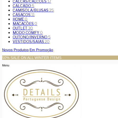
CALÇAS/CALÇÕES
17
CALÇADO
5
CAMISOLA/BLUSAS
25
CASACOS
11
HOME
0
MACACÕES
0
OUTLET
30
MODO COMFY
0
OUTONO/INVERNO
5
VESTIDOS/SAIAS
20
Novos Produtos
Em Promoção
50% SALE ON ALL WINTER ITEMS
Menu