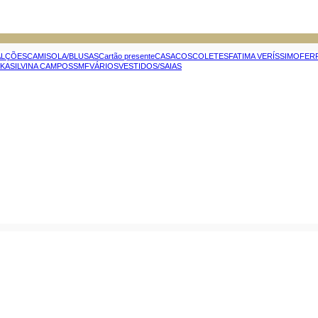
ALÇÕES
CAMISOLA/BLUSAS
Cartão presente
CASACOS
COLETES
FATIMA VERÍSSIMO
FER
IKA
SILVINA CAMPOS
SMF
VÁRIOS
VESTIDOS/SAIAS