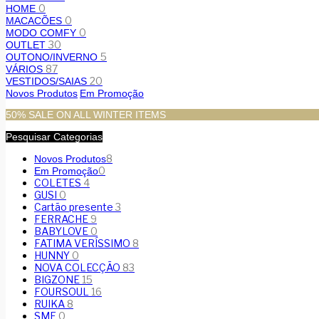
0
HOME
0
MACACÕES
0
MODO COMFY
30
OUTLET
5
OUTONO/INVERNO
87
VÁRIOS
20
VESTIDOS/SAIAS
Novos Produtos
Em Promoção
50% SALE ON ALL WINTER ITEMS
Pesquisar Categorias
8
Novos Produtos
0
Em Promoção
COLETES
4
GUSI
0
Cartão presente
3
FERRACHE
9
BABYLOVE
0
FATIMA VERÍSSIMO
8
HUNNY
0
NOVA COLECÇÃO
83
BIGZONE
15
FOURSOUL
16
RUIKA
8
SMF
0